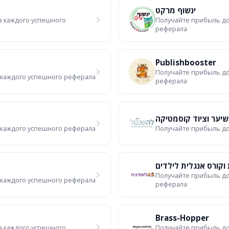
ינשוף מרקט
а каждого успешного
Получайте прибыль до
реферала
Publishbooster
Получайте прибыль до
 каждого успешного реферала
реферала
שיער וציוד קוסמטיקה
 каждого успешного реферала
Получайте прибыль до
וקורס אנגלית לילדים
Получайте прибыль до
 каждого успешного реферала
реферала
Brass-Hopper
а каждого успешного
Получайте прибыль до