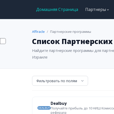
Домашняя Страница
Партнеры
Affiracle
Партнерские программы
Список Партнерски
Найдите партнерские программы для партне
Израиле
Фильтровать по полям
Dealbuy
Получайте прибыль до 10 НИШ Комисси
реферала