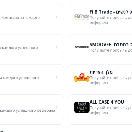
Fi.B Trade 
 Комиссия за каждого
Получайте прибыль до
реферала
SMOOVEE- 
а каждого успешного
Получайте прибыль до
מלך האריות
за каждого успешного
Получайте прибыль до
реферала
ALL CASE 4 YOU
Получайте прибыль до
 каждого успешного реферала
реферала