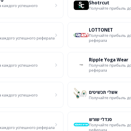
פי
Shotrcut
а каждого успешного
Получайте прибыль до
LOTTONET
Получайте прибыль до
 каждого успешного реферала
реферала
Ripple Yoga Wear
а каждого успешного
Получайте прибыль до
реферала
אשלי תכשיטים
а каждого успешного
Получайте прибыль до
סנדלי שורש
Получайте прибыль до
 каждого успешного реферала
реферала