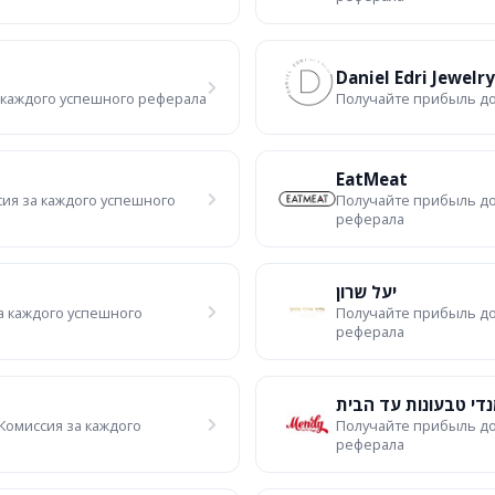
Daniel Edri Jewelry
 каждого успешного реферала
Получайте прибыль до
EatMeat
ия за каждого успешного
Получайте прибыль до
реферала
יעל שרון
а каждого успешного
Получайте прибыль до
реферала
די טבעונות עד הבית
Комиссия за каждого
Получайте прибыль до
реферала