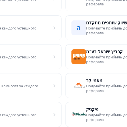
реферала
יווק שותפים מתקדם
ה
а каждого успешного
Получайте прибыль до
реферала
קרביץ ישראל בע"מ
а каждого успешного
Получайте прибыль до
реферала
מאמי קר
 Комиссия за каждого
Получайте прибыль до
реферала
פיקניק
а каждого успешного
Получайте прибыль до
реферала