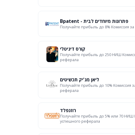
Bpatent - פתרונות מיוחדים לבית
Получайте прибыль до 8% Комиссия за
קורס דיגיטלי
Получайте прибыль до 250 НИШ Комисс
реферала
ליאן מג'יק תכשיטים
Получайте прибыль до 10% Комиссия з
реферала
רוזנפלד
Получайте прибыль до 5% или 70 НИШ 
успешного реферала