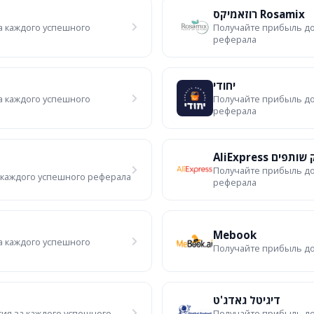
רוזאמיקס Rosamix
а каждого успешного
Получайте прибыль до
реферала
יחודי
а каждого успешного
Получайте прибыль до
реферала
AliExpress תפים
Получайте прибыль до
 каждого успешного реферала
реферала
Mebook
а каждого успешного
Получайте прибыль до
דיגיטל גאדג'ט
ия за каждого успешного
Получайте прибыль до