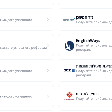
נזר המשכן
а каждого успешного
Получайте прибыль до
EnglishWays
Получайте прибыль до
 каждого успешного реферала
реферала
מניעת מעילות והונאות
а каждого успешного
Получайте прибыль до
реферала
בוטיק לאמבט
а каждого успешного
Получайте прибыль до