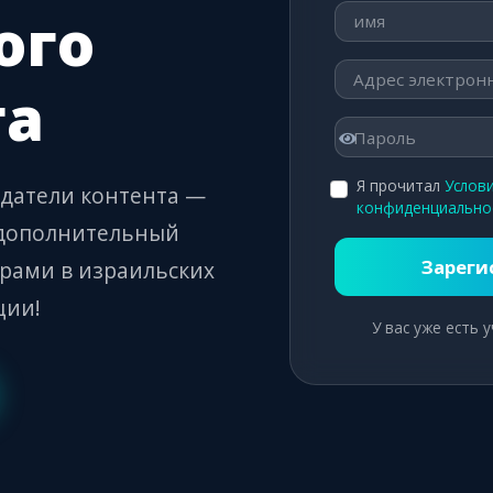
ого
га
Я прочитал
Услов
здатели контента —
конфиденциально
 дополнительный
Зареги
рами в израильских
ции!
У вас уже есть у