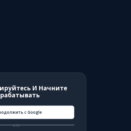
ируйтесь И Начните
арабатывать
родолжить с Google
или