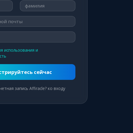
ия использования и
сть
стрируйтесь сейчас
четная запись Affiracle? ко входу