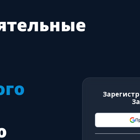
ятельные
ого
Зарегистр
З
П
ю