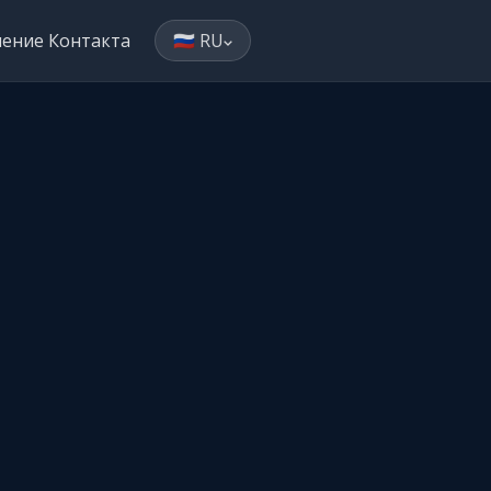
ление Контакта
🇷🇺 RU