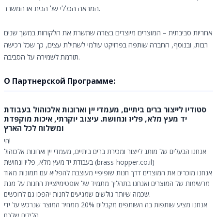
המראה הכללי של הבית או המשרד.
אחריות סביבתית – המוצרים מיוצרים בצורה שתשרת את הלקוחות במשך שנים
רבות, ובנוסף, החברה שותפה בפרויקט עולמי לשתילת עצים, כך שכל רכישה
תורמת לשמירה על הסביבה.
О Партнерской Программе:
סטודיו לייצור ברים ביתיים, מעמדי יין וארונות אלכוהול בעבודת
יד מעץ מלא, פליז ונחושת. עיצוב יוקרתי, איכות מוקפדת
ומשלוח לכל הארץ
הי!
אנחנו הבעלים של מותג לייצור ומכירת ברים ביתיים, מעמדי יין וארונות אלכוהול
בעבודת יד מעץ מלא, פליז ונחושת (brass-hopper.co.il)
אנחנו מוכרים את המוצרים דרך חנות שופיפיי מעוצבת להפליא עם תמונות מאוד
מרשימות של המוצרים ואנחנו בתהליך מתמיד של אופטימיזציית החנות על מנת
שכמה שיותר גולשים שמגיעים לחנות יהפכו גם לרוכשים.
אנחנו מציע שותפות בה השותפים מקבלים 20% ממחיר המוצר שנרכש על ידי
הלידים שלכם.