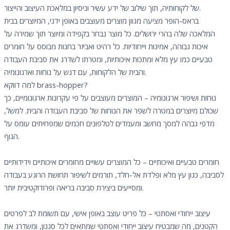
של לקוחותיה, תוך שילוב של ידע עשיר וניסיון במלאכת העיצוב והייצור.
בראס-הופר מציעה מגוון מוצרים מעוצבים באופן ידני, המיוצרים בבית
המלאכה שלה בהרי ירושלים. כל מוצר נבחר בקפידה ומיוצר תוך שמירה על
איכות גבוהה, אמינות וייחודיות. כל רהיט ואביזר בחנות מבוסס על חומרים
טבעיים כמו עץ מלא ומתכות איכותיות, ומטרתו לשדרג את סביבת העבודה
והבית של הלקוחות, עם דגש על נוחות וארגונומיה.
למה דווקא brass-hopper?
נוחות ושיפור ארגונומיה – המוצרים מעוצבים על פי עקרונות ארגונומיים, כך
שכולם מיוצרים במטרה לשפר את הנוחות של סביבת העבודה והבית. למשל,
מדפי גבהה למסך מחשב ומעמדים לטלפונים חכמים שמפחיתים עומס על
הגוף.
חומרים טבעיים ואיכותיים – כל המוצרים עשויים מחומרים איכותיים וידידותיים
לסביבה, כגון עץ מלא ופלדת אל-חלד, תורמים לשיפור תחושת הרוגע בעבודה
ומסייעים ביצירת סביבה בריאה ופרודוקטיבית יותר.
עיצוב ייחודי ואסתטי – כל פריט עוצב באופן אישי, עם תשומת לב לפרטים
הקטנים, מה שמבטיח עיצוב ייחודי ואסתטי שמתאים לכל סגנון, ומשדרג את