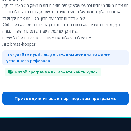
המוצרים מאוד מיוחדים וכמעט שלא קיימים מוצרים דומים בשוק הישראלי. בנוסף,
אנחנו בתהליך מתמיד של הוספת מוצרים חדשים ועיצובים חדשים לחנות כך
שהיא תלך ותתרחב עם הזמן ומגוון המוצרים ילך ויגדל.
בנוסף, מחיר המוצרים הוא בטווח הגבוה בתחום (המוצר הכי זול הוא בערך 200
ש"ח) כך שהעמלה של השותפים תהיה די גבוהה.
אם יש לכם שאלות או הצעות נשמח לענות על כל שאלה.
צוות brass-hopper
Получайте прибыль до 20% Комиссия за каждого
успешного реферала
В этой программе вы можете найти купон
Присоединяйтесь к партнёрской программе