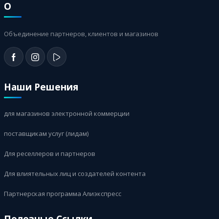
О
Объединение партнеров, клиентов и магазинов
Наши Решения
для магазинов электронной коммерции
поставщикам услуг (лидам)
Для реселлеров и партнеров
Для влиятельных лиц и создателей контента
Партнерская программа Алиэкспресс
Полезные Ссылки