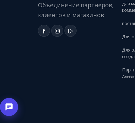
для м
Объединение партнеров,
комм
клиентов и магазинов
поста
Для р
Для в
созда
Партн
Алиэк