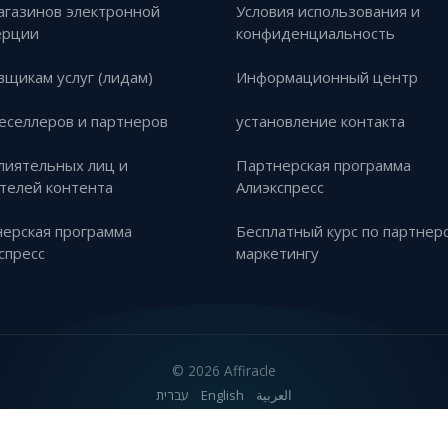
агазинов электронной
Условия использования и
ерции
конфиденциальность
вщикам услуг (лидам)
Информационный центр
еселлеров и партнеров
установление контакта
лиятельных лиц и
Партнерская программа
телей контента
Алиэкспресс
ерская программа
Бесплатный курс по партнер
спресс
маркетингу
©
2026 Affiracle
עברית
English
العربية