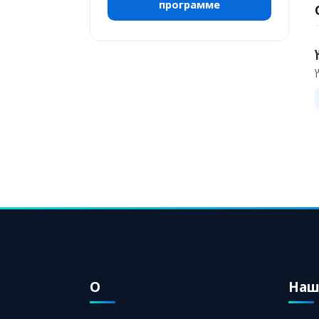
программе
О
Наш