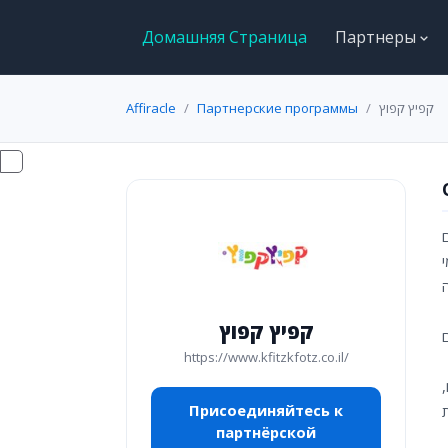
Домашняя Страница
Партнеры
Affiracle
Партнерские программы
קפיץ קפוץ
מי
קפיץ קפוץ
https://www.kfitzkfotz.co.il/
Присоединяйтесь к
партнёрской