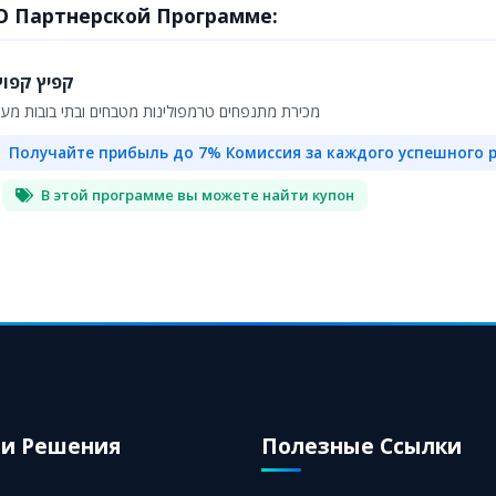
О Партнерской Программе:
קפיץ קפוץ
מכירת מתנפחים טרמפולינות מטבחים ובתי בובות מעץ
Получайте прибыль до 7% Комиссия за каждого успешного 
В этой программе вы можете найти купон
и Решения
Полезные Ссылки