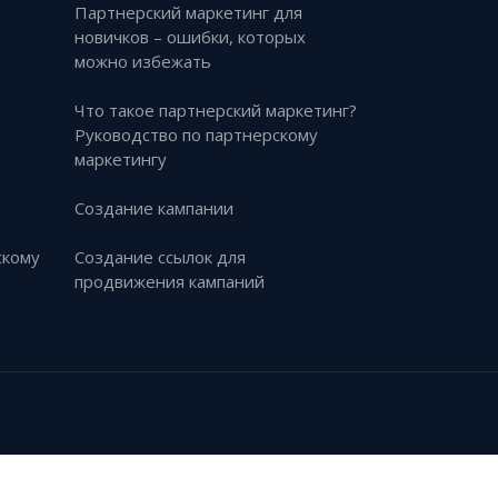
Партнерский маркетинг для
новичков – ошибки, которых
можно избежать
Что такое партнерский маркетинг?
Руководство по партнерскому
маркетингу
Создание кампании
скому
Создание ссылок для
продвижения кампаний