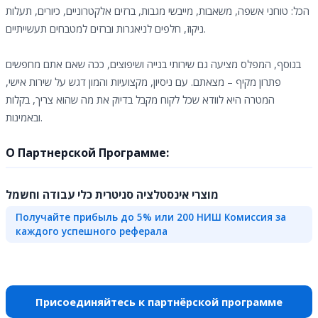
הכל: טוחני אשפה, משאבות, מייבשי מגבות, ברזים אלקטרוניים, כיורים, תעלות
ניקוז, חלפים לניאגרות וברזים למטבחים תעשייתיים.
בנוסף, המפלס מציעה גם שירותי בנייה ושיפוצים, ככה שאם אתם מחפשים
פתרון מקיף – מצאתם. עם ניסיון, מקצועיות והמון דגש על שירות אישי,
המטרה היא לוודא שכל לקוח מקבל בדיוק את מה שהוא צריך, בקלות
ובאמינות.
О Партнерской Программе:
מוצרי אינסטלציה סניטרית כלי עבודה וחשמל
Получайте прибыль до 5% или 200 НИШ Комиссия за
каждого успешного реферала
Присоединяйтесь к партнёрской программе