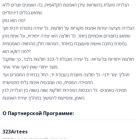
הגלריה פועלת בהשראת עידן האמנות הקלאסית, בה האמנים יוצרים ללא
שימוש בכלים דיגיטליים.
מה הוא נותן?
הגלריה מציעה יצירות אמנות מקוריות על חולצות, כל יצירה נתפרת ידנית תוך
שימוש בחומרים איכותיים ביותר. כל חולצה היא יצירה ייחודית, וכל אחת מהן
נמסרת בתיבה אישית ומעוצבת במיוחד, המהווה חלק מהחוויה האמנותית.
למה דווקא הוא?
חולצות ייחודיות ובלעדיות- כל יצירה מוגבלת ל-323 חולצות בלבד, כך שתקבל
מוצר ייחודי שאין לאף אחד אחר.
תהליך יצור ידני- כל חולצה מיוצרת בעבודת יד, החל בבחירת החומרים ועד
התפירה הסופית, מה שמבטיח איכות בלתי מתפשרת.
תמיכה באמנים- כל הכנסות המכירות חולקות שווה בשווה בין הגלריה לבין
האמן, ומסייעות להמשיך בתהליך יצירת האמנות.
О Партнерской Программе:
323Artees