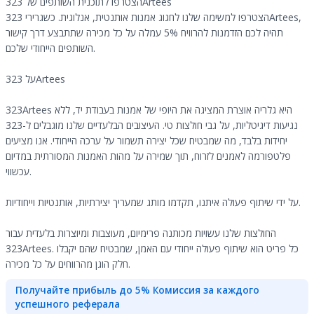
הצטרפו לתוכנית השותפים של 323Artees
הצטרפו למשימה שלנו לחגוג אמנות אותנטית, אנלוגית. כשגרירי 323Artees,
תהיה לכם הזדמנות להרוויח 5% עמלה על כל מכירה שתתבצע דרך קישור
השותפים הייחודי שלכם.
על 323Artees
323Artees היא גלריה אוצרת המציגה את היופי של אמנות בעבודת יד, ללא
נגיעות דיגיטליות, על גבי חולצות טי. העיצובים הבלעדיים שלנו מוגבלים ל-323
יחידות בלבד, מה שמבטיח שכל יצירה תשמור על ערכה הייחודי. אנו מציעים
פלטפורמה לאמנים לזרוח, תוך שמירה על מהות האמנות המסורתית במדיום
עכשווי.
על ידי שיתוף פעולה איתנו, תקדמו מותג שמעריך יצירתיות, אותנטיות וייחודיות.
החולצות שלנו עשויות מכותנה פרימיום, מעוצבות ומיוצרות בלעדית עבור
323Artees. כל פריט הוא שיתוף פעולה ייחודי עם האמן, שמבטיח שהם יקבלו
חלק הוגן מהרווחים על כל מכירה.
Получайте прибыль до 5% Комиссия за каждого
успешного реферала