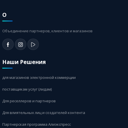
О
Объединение партнеров, клиентов и магазинов
Наши Решения
для магазинов электронной коммерции
поставщикам услуг (лидам)
Для реселлеров и партнеров
Для влиятельных лиц и создателей контента
Партнерская программа Алиэкспресс