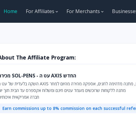
Home
For Affiliates
For Merchants
Business
About The Affiliate Program:
מכירה SOL-PENS - עט ה AXIS החדש
השקה בלעדית של עט ה AXIS נה מדהימה לחגים, אספקה מהירה מהיום למחר
מתנה ללקוחות שרוכשים מעמד עטים חינם ומשלוח אקספרס עד הבית תוך יום
חברה אמריקאית איכותית
Earn commissions up to 8% commission on each successful refe