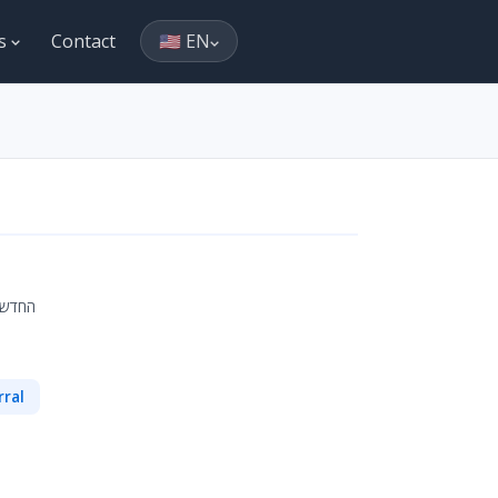
es
Contact
🇺🇸 EN
החדש, מת
rral