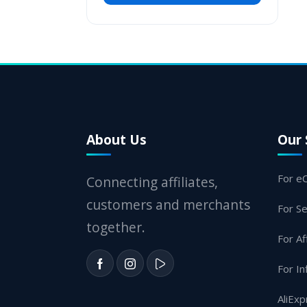
About Us
Our 
For e
Connecting affiliates,
customers and merchants
For Se
together.
For Af
For In
AliExp