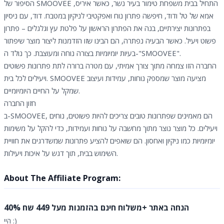
הסיפור של SMOOVEE התחיל בבית משפחת טימור בעיר נשר, כאשר איריס,
אמא של טל ודוד, חיפשה פתרון נוח ואפקטיבי לניקיון במטבח. דוד, עם ניסיון
בפתרונות יצירתיים, בנה את הפתרון הראשון על פלטת עץ וגלגלים – פתרון
פשוט ויעיל. כאשר הבעיה נפתרה, הם הבינו שזו הזדמנות ליצור מוצר שיפתור
בעיות יומיומיות בצורה נוחה ומעוצבת. כך נולד ה-"SMOOVEE".
החברה הזו צמחה מתוך צורך אמיתי, עם מטרה ברורה לתת פתרונות פשוטים
ויעילים לכל בית. SMOOVEE מציעה מוצר שמספק נוחות, עמידות ועיצוב
שמקל על החיים היומיומיים.
חזון החברה
ב-SMOOVEE, הם מאמינים שפתרונות טובים צריכים להיות פשוטים, נוחים
ויעילים. כל מוצר נוצר מתוך מחשבה על נוחות ועמידות, כדי להקל על משימות
יומיומיות כמו ניקיון ואחסון. הם שואפים להציע פתרונות שמשדרגים את חוויית
השימוש בבית, תוך דגש על איכות ויעילות.
About The Affiliate Program:
40% הנחה באתר +משלוח חינם בהזמנות מעל 449 שח
היי :)