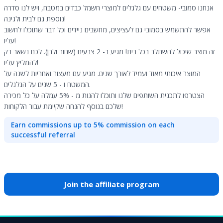
אנחנו סמובי- משטחים עם גלגלים למוצרי חשמל כבדים במטבח, ויש לנו סדרה
נוספת גם לבית ולגינה!
אפשר להתשמש בסמובי גם לעציצים, מחשבים ניידים וכל דבר שתוכלו לחשוב
עליו!
זה מוצר שיכול להשתלב בכל בית! מגיע ב- 2 צבעים (שחור ולבן). לכם נשאר רק
להמליץ עליו!
המוצר איכותי מאוד ועמיד לאורך שנים. מגיע עם מעצור ואחריות לשנה על
המשטח ו - 5 שנים על הגלגלים.
הצטרפו לתכנית השותפים שלנו ותוכלו להנות מ - 5% עמלה על כל מכירה
שלכם בנוסף להנחה שקיימת עבור הלקוחות!
Earn commissions up to 5% commission on each
successful referral
Join the affiliate program