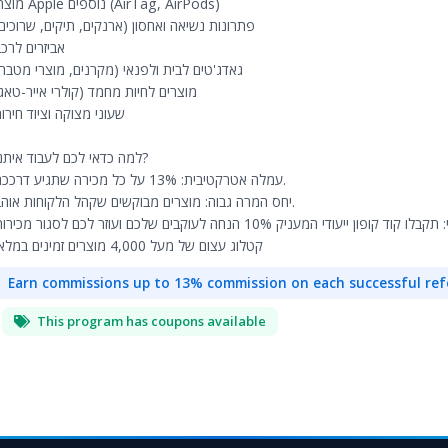
מוצרי Apple נוספים (AirTag, AirPods)
פתרונות נשיאה ואחסון (ארנקים, תיקים, שרוכי)
אביזרים לרכ
גאדג'טים לבית ולפנאי (מקרנים, מוצרי מטבח)
מוצרים לחיות מחמד (קולרי אייר-טא)
שעוני מצוקה וציוד חירו
למה כדאי לכם לעבוד איתנו?
עמלה אטרקטיבית: 13% על כל מכירה שתגיע דרככם.
יחס המרה גבוה: מוצרים מבוקשים שקהל הלקוחות אוהב.
קטלוג עצום של מעל 4,000 מוצרים זמינים במלאי
Earn commissions up to 13% commission on each successful ref
This program has coupons available