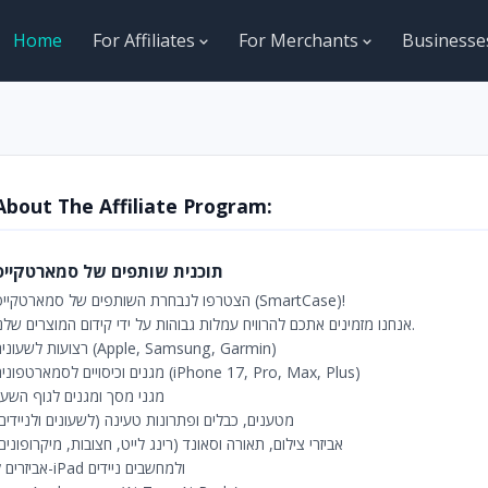
Home
For Affiliates
For Merchants
Business
About The Affiliate Program:
תוכנית שותפים של סמארטקייס
הצטרפו לנבחרת השותפים של סמארטקייס (SmartCase)!
אנחנו מזמינים אתכם להרוויח עמלות גבוהות על ידי קידום המוצרים שלנו.
רצועות לשעונים (Apple, Samsung, Garmin)
מגנים וכיסויים לסמארטפונים (iPhone 17, Pro, Max, Plus)
מגני מסך ומגנים לגוף השעון
מטענים, כבלים ופתרונות טעינה (לשעונים ולניידי)
אביזרי צילום, תאורה וסאונד (רינג לייט, חצובות, מיקרופוני)
אביזרים ל-iPad ולמחשבים ניידים