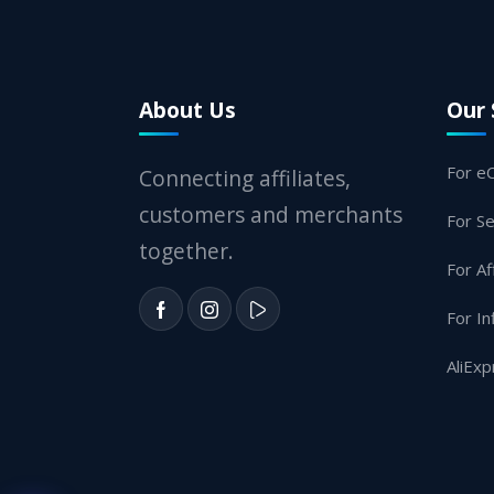
About Us
Our 
For e
Connecting affiliates,
customers and merchants
For Se
together.
For Af
For In
AliExp