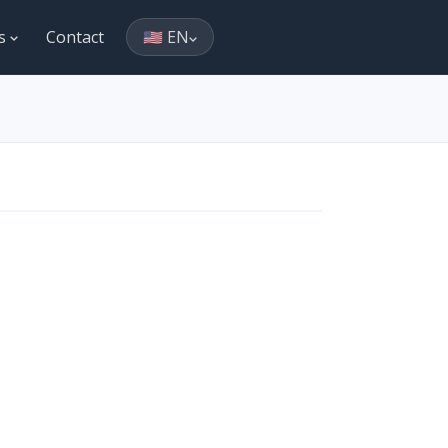
es
Contact
🇺🇸 EN