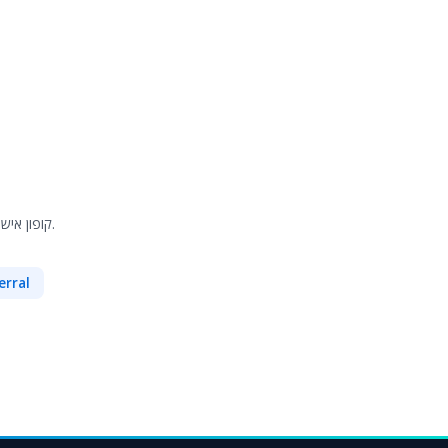
קופון אישי: תקבלו קוד קופון ייעודי המעניק 10% הנחה לעוקבים שלכם ועוזר לכם לסגור מכירות.
erral