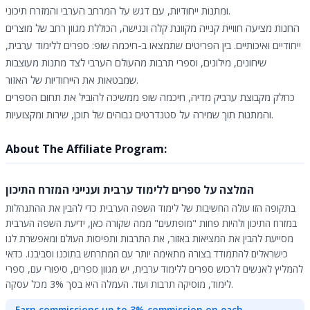
ומתנות ייחודיות, עם דגש על המרחב הערבי והמזרח תיכוני.
החנות מציעה חוויית קנייה מקוונת קלה ונגישה, הכוללת מגוון רחב של מוצרים
ייחודיים ואיכותיים. בין הפריטים שתמצאו ב-חיכמה שופ: ספרים ללימוד ערבית,
שיחונים, מילונים, וספרי תרבות מהעולם הערבי לצד מתנות מעוצבות
שמבטאות את הייחודיות של האזור.
כחלק מקבוצת ערביק מדיה, חיכמה שופ ממשיכה להוביל את תחום הספרים
והמתנות תוך שמירה על סטנדרטים גבוהים של תוכן, שירות ומקצועיות.
About The Affiliate Program:
המלצה על ספרים ללימוד ערבית וענייני המזרח התיכון
בתקופה הזו עולה החשיבות של לימוד השפה הערבית כדי להבין את ההתנהלות
במזרח התיכון ולהיות פחות "מופתעים" ממה שקורה כאן, ידיעת השפה הערבית
מסייעת להבין את המציאות באזור, את התרבות ותפיסות העולם ומאפשרת לנו
כישראלים להתמודד בצורה מתאימה יותר עם המתרחש בתוכנו וסביבנו. כדאי
להמליץ לאנשים לרכוש ספרים ללימוד ערבית, יש מגוון ספרים, סיפורי עם, ספרי
לימוד, מוסיקה תרבות ועוד. העמלה היא בסך 3% מכל עסקה.
Earn commissions up to 3% commission on each