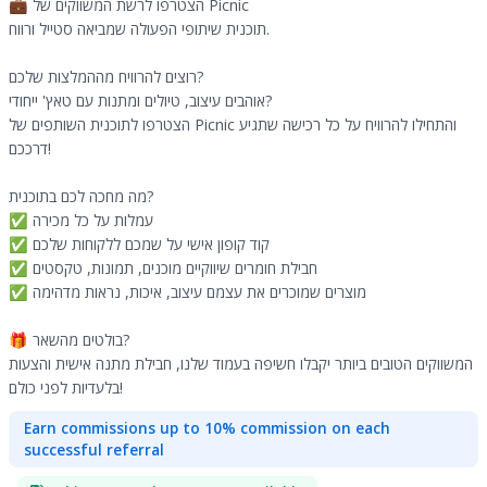
💼 הצטרפו לרשת המשווקים של Picnic
תוכנית שיתופי הפעולה שמביאה סטייל ורווח.
רוצים להרוויח מההמלצות שלכם?
אוהבים עיצוב, טיולים ומתנות עם טאץ' ייחודי?
הצטרפו לתוכנית השותפים של Picnic והתחילו להרוויח על כל רכישה שתגיע
דרככם!
מה מחכה לכם בתוכנית?
✅ עמלות על כל מכירה
✅ קוד קופון אישי על שמכם ללקוחות שלכם
✅ חבילת חומרים שיווקיים מוכנים, תמונות, טקסטים
✅ מוצרים שמוכרים את עצמם עיצוב, איכות, נראות מדהימה
🎁 בולטים מהשאר?
המשווקים הטובים ביותר יקבלו חשיפה בעמוד שלנו, חבילת מתנה אישית והצעות
בלעדיות לפני כולם!
Earn commissions up to 10% commission on each
successful referral