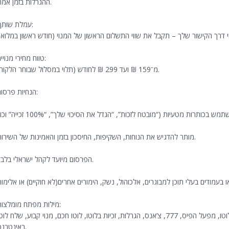
ההגרלות בזמן אמת.
עמלת שותף:
טווח מחירי מנויים:
מ־159 ₪ ועד 299 ₪ לחודש (תלוי במסלול שבוחר הלקוח).
הנחיות פרסום:
מותר להדגיש את הנוחות, השקיפות, החיסכון בזמן והאמינות של השירות.
הפרסום מיועד לקהל ישראלי בלבד.
מילות מפתח מומלצות:
לוטו, לוטונט, שליחת לוטו אונליין, מנוי לוטו, דאבל לוטו, מפעל הפיס, 777, צ’אנס, הגרלות, זכיות בלוטו, לוטו חכם, מנוי קבוע, שלח לו
באינטרנט.