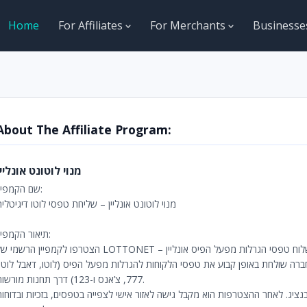
Home
For Affiliates
For Merchants
Business
About The Affiliate Program:
מנוי לוטונט אונליין
שם הקמפיין:
מנוי לוטונט אונליין – שליחת טפסי לוטו דיגיטלי
תיאור הקמפיין:
ברה שולחת באופן קבוע את טפסי הלקוחות להגרלות מפעל הפיס (לוטו, דאבל לוטו,
777, צ’אנס ו-123) דרך תחנות מורשות.
נציג. לאחר ההצטרפות הוא מקבל גישה לאזור אישי לצפייה בטפסים, בזכיות ובדוחות