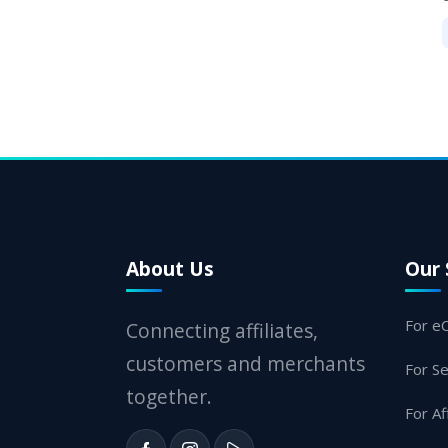
About Us
Our 
For e
Connecting affiliates,
customers and merchants
For Se
together.
For Af