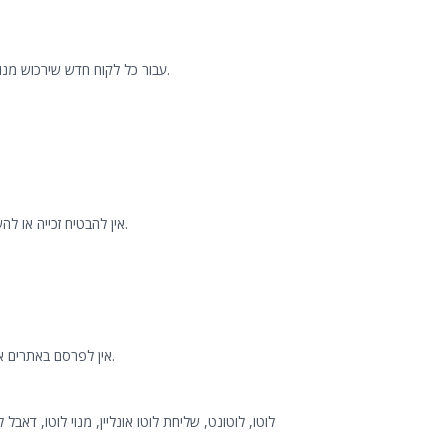
עבור כל לקוח חדש שירכוש מנוי דרך הקישור שלך – תקבל את שווי התשלום הראשון של המנוי (חודש ראשון במלואו).
אין להבטיח זכייה או להשתמש בכותרות מטעיות (“מובטח לזכות”, “הגדל את הסיכוי שלך”, “100% זכייה” וכו’).
אין לפרסם באתרים או בעמודים בעלי תוכן למבוגרים, אלכוהול, נשק, הימורים אחרים(לא חוקיים) או אלימות.