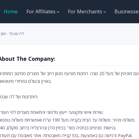
Home
For Affiliates
For Merchants
Business
לה שנטל - מוצר
About The Company:
לה שנטל היא חנות מובילה למוצרי שיער וציוד למספרות, עם מוניטין של מעל 20 שנה. החנות מציעה מגוון רחב של מוצרים ממיטב המותג
בארץ ובעולם במחירי סיטונאות.
היתרונות של לה שנטל:
שירות אישי ומקצועי: ייעוץ טלפוני והתאמת מוצרים לפי הצורך.
משלוח מהיר: משלוח עד הבית בקנייה מעל 199 ש"ח ואפשרויות משלוח נוספות.
נגישות: סניפים בנתניה (שד’ בנימין 10) ובהרצליה (רחוב סוקולוב 40).
קנייה מאובטחת: אתר מאובטח עם תעודת SSL ורכישה גם באמצעות PayPal.