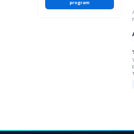
program
ד