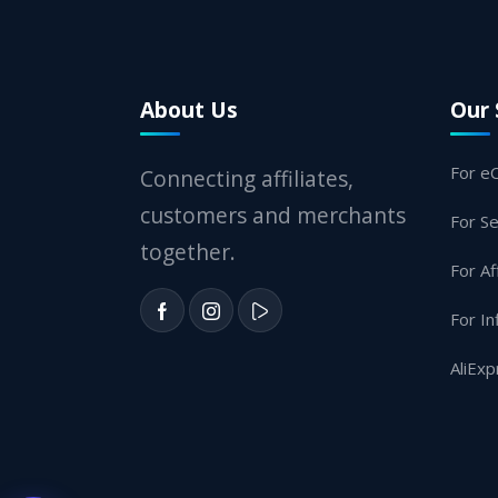
About Us
Our 
For e
Connecting affiliates,
customers and merchants
For Se
together.
For Af
For In
AliExp