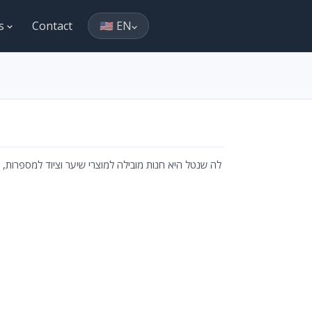
es
Contact
🇺🇸 EN