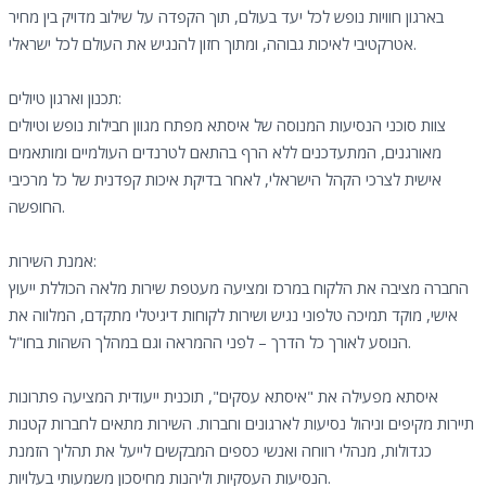
בארגון חוויות נופש לכל יעד בעולם, תוך הקפדה על שילוב מדויק בין מחיר
אטרקטיבי לאיכות גבוהה, ומתוך חזון להנגיש את העולם לכל ישראלי.
תכנון וארגון טיולים:
צוות סוכני הנסיעות המנוסה של איסתא מפתח מגוון חבילות נופש וטיולים
מאורגנים, המתעדכנים ללא הרף בהתאם לטרנדים העולמיים ומותאמים
אישית לצרכי הקהל הישראלי, לאחר בדיקת איכות קפדנית של כל מרכיבי
החופשה.
אמנת השירות:
החברה מציבה את הלקוח במרכז ומציעה מעטפת שירות מלאה הכוללת ייעוץ
אישי, מוקד תמיכה טלפוני נגיש ושירות לקוחות דיגיטלי מתקדם, המלווה את
הנוסע לאורך כל הדרך – לפני ההמראה וגם במהלך השהות בחו"ל.
איסתא מפעילה את "איסתא עסקים", תוכנית ייעודית המציעה פתרונות
תיירות מקיפים וניהול נסיעות לארגונים וחברות. השירות מתאים לחברות קטנות
כגדולות, מנהלי רווחה ואנשי כספים המבקשים לייעל את תהליך הזמנת
הנסיעות העסקיות וליהנות מחיסכון משמעותי בעלויות.