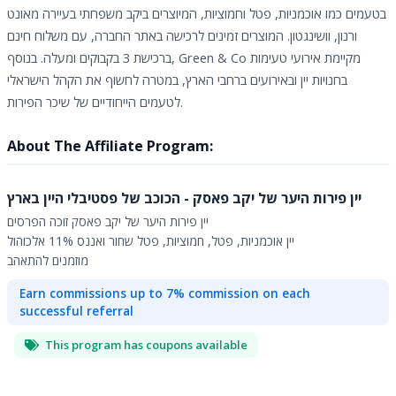
בטעמים כמו אוכמניות, פטל וחמוציות, המיוצרים ביקב משפחתי בעיירה מאונט
ורנון, וושינגטון. המוצרים זמינים לרכישה באתר החברה, עם משלוח חינם
ברכישת 3 בקבוקים ומעלה. בנוסף, Green & Co מקיימת אירועי טעימות
בחנויות יין ובאירועים ברחבי הארץ, במטרה לחשוף את הקהל הישראלי
לטעמים הייחודיים של שיכר הפירות.
About The Affiliate Program:
יין פירות היער של יקב פאסק - הכוכב של פסטיבלי היין בארץ
יין פירות היער של יקב פאסק זוכה הפרסים
יין אוכמניות, פטל, חמוציות, פטל שחור ואננס 11% אלכוהול
מוזמנים להתאהב
Earn commissions up to 7% commission on each
successful referral
This program has coupons available