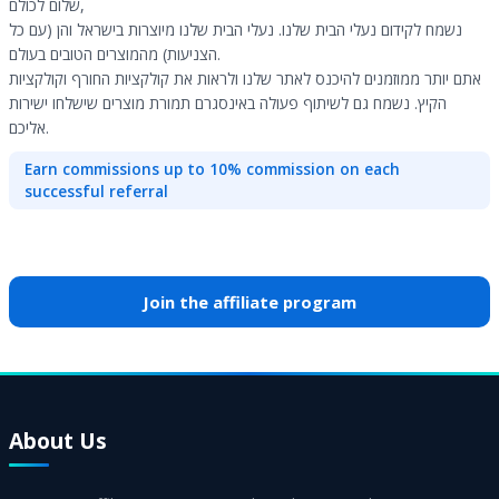
שלום לכולם,
נשמח לקידום נעלי הבית שלנו. נעלי הבית שלנו מיוצרות בישראל והן (עם כל
הצניעות) מהמוצרים הטובים בעולם.
אתם יותר ממוזמנים להיכנס לאתר שלנו ולראות את קולקציות החורף וקולקציות
הקיץ. נשמח גם לשיתוף פעולה באינסגרם תמורת מוצרים שישלחו ישירות
אליכם.
Earn commissions up to 10% commission on each
successful referral
Join the affiliate program
About Us