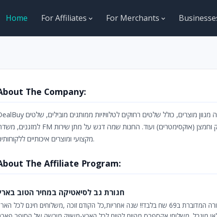
Home
For Affiliates
For Merchants
Business
About The Company:
היא חנות גאדג'טים ואביזרים אלקטרוניים. החנות מציעה מגוון מוצרים, כולל שלטים רחוקים לטלוויזיות ממותגים מובילים, ש
למזגני FM לרכב, שלטים אלחוטיים למצגות עם לייזר אדום, מדי דופק וחמצן (אוקסימטרים) ועוד. החנות שמה דגש על מתן שירות
מקצועי ומוצרים איכותיים ללקוחותיה.
About The Affiliate Program:
חגורת גב לסיאטיקה במחיר הטוב בארץ