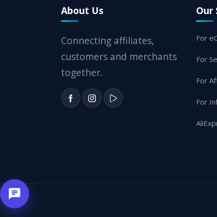
About Us
Our 
For e
Connecting affiliates,
customers and merchants
For Se
together.
For Af
For In
AliExp