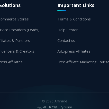
Solutions
Important Links
Commerce Stores
Terms & Conditions
rvice Providers (Leads)
Help Center
filiates & Partners
Contact us
fluencers & Creators
AliExpress Affiliates
ress Affiliates
Free Affiliate Marketing Cours
©
2026 Affiracle
العربية
עברית
Русский