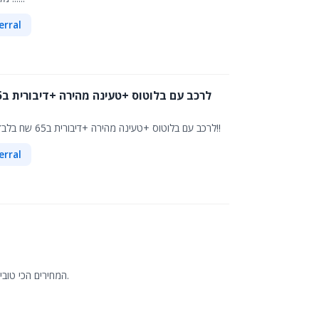
erral
משדרי fm לרכב עם בלוטוס +טעינה מהירה +דיבורית ב65 שח בלבד !! מגוון רחב של דגמים -ניתן להראות ברכב הלקוח ללא התחייבות לקנייה!!
erral
המחירים הכי טובים לויברטורים בשוק,שנה אחריות,ניתן לבצע איסוף עצמי בתיאום-דרך הטייסים 72 תא.