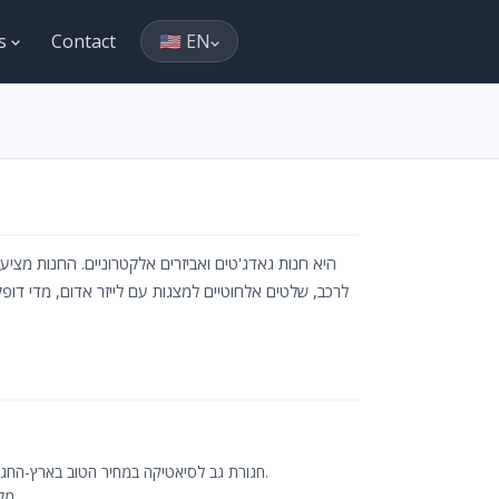
es
Contact
🇺🇸 EN
חגורת גב לסיאטיקה במחיר הטוב בארץ-החגורה המדוברת ב69 שח בלבד!! שנה אחריות,כל הקודם זוכה ,משלוחים חינם לכל הארץ.
מלאי מוגבל. משלוחי אקספרס מהיום להיום לכל הארץ-משווק מורשה של הסופר פארם ......