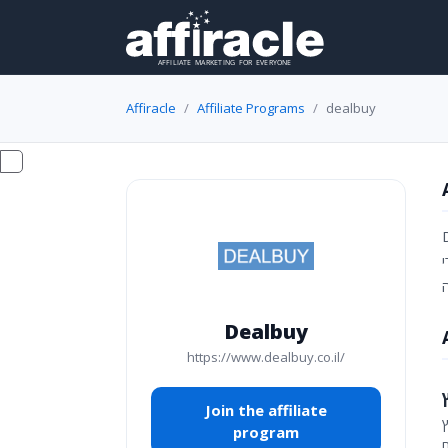
Affiracle
Affiliate Programs
dealbuy
DealBuy לטים
ם, משדרי
Dealbuy
https://www.dealbuy.co.il/
Join the affiliate
program