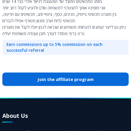
מותג התכשיטים המובל של המעצבת דניאל אדרי כבר 14 שנים.
אני מזמינה אותך להצטרף למשפחה שלנו ולהגיע לקהל רחב יותר.
בין מוצרנו תכשיטי בייסיק, פנינים, כסף, ציפויי זהב, תכשיטים עם חריטה,
תכשיטי כלות וערב ומגוון מטורף אפילו לגברים.
ניתן גם לייצר קופונים להנחות/ משפיענים שנראה לנכון יוכלו לקבל את מוצרינו
ע"פ בריף מסודר לצורך תוכן ועבודה משותפת יעילה.
Earn commissions up to 5% commission on each
successful referral
Join the affiliate program
About Us