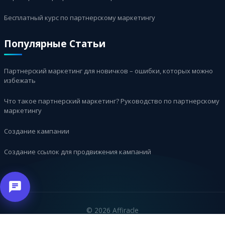
Бесплатный курс по партнерскому маркетингу
Популярные Статьи
Партнерский маркетинг для новичков – ошибки, которых можно
избежать
Что такое партнерский маркетинг? Руководство по партнерскому
маркетингу
Создание кампании
Создание ссылок для продвижения кампаний
©
2026 Affiracle
עברית
English
العربية