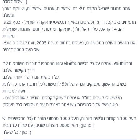
שלום לכולם! :)
אתר מתנות ישראל מקדמים יצירה ישראלית, אמנים ישראליים, ושיווקם בארץ
ובעולם.
מתמחים ב-3 קטגוריות: תכשיטים (בעיקר תכשיטי יודאיקה \ ישראל - כסף 925,
זהב 14 קראט, פלדת אל חלד), יודאיקה ומתנות לחגים, אומנות ישראלית
מקורית.
אנו מגיעים מעולם התכשיטים, פעילים בתחום משנת 2005, ועם קטלוג סיטונאי
של מעל 2000 דגמים.
הצטרפו לתוכנית השותפים של IsraelGifts והרוויחו 5% עמלה על כל רכישה
דרך הקישור שלכם!
על רכישות עם קישור ייחודי שלכם.
בשלב הראשון, מעניקים הנחה של 5% לרכישות לכל רוחב האתר כדי לתת
דחיפה למכירות.
מי שיש לי קשרים בחו"ל או יכולת לשווק לקהלים יהודיים \ אוונגליסטים -
פוטנציאל אדיר למכירות (יש אתר באנגלית עם משלוחים לכל העולם).
מעל 100 ביקורות גולשים חיוביים, מעל 1000 סרטוני מוצרים (כל התכשיטים יש
סרטון), מעל 3000 מוצרים שונים, עם שליח עד הבית.|
כאן לכל שאלה :)