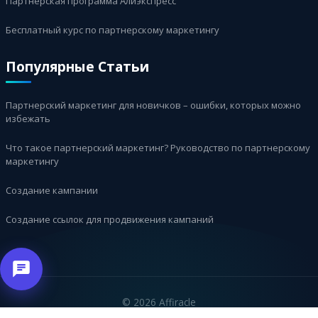
Партнерская программа Алиэкспресс
Бесплатный курс по партнерскому маркетингу
Популярные Статьи
Партнерский маркетинг для новичков – ошибки, которых можно
избежать
Что такое партнерский маркетинг? Руководство по партнерскому
маркетингу
Создание кампании
Создание ссылок для продвижения кампаний
©
2026 Affiracle