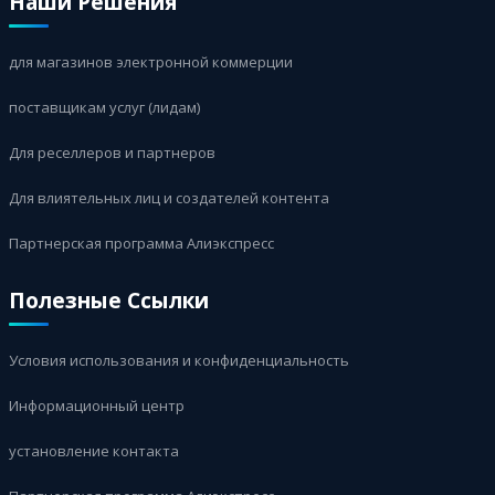
Наши Решения
для магазинов электронной коммерции
поставщикам услуг (лидам)
Для реселлеров и партнеров
Для влиятельных лиц и создателей контента
Партнерская программа Алиэкспресс
Полезные Ссылки
Условия использования и конфиденциальность
Информационный центр
установление контакта