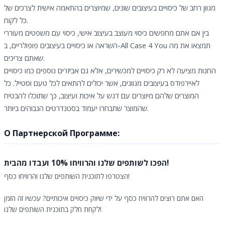
מגוון רחב של כיסויים בעיצובים שונים, שמיוצרים בהתאמה אישית לצרכים של
כל לקוח.
בין אם אתם מחפשים כיסוי מעוצב בעיצוב אישי, כיסוי עם משפטים מעוררי
השראה או כיסויים בעיצובים פופולריים, ב-All Case 4 You תמצאו את מה
שאתם צריכים.
החנות מציעה לא רק כיסויים למכשירים, אלא גם אביזרים נוספים כמו כיסויים
לאיירפודס בעיצובים מגוונים, אשר יכולים להתאים לכל טעם וסטייל. כל
המוצרים שלהם מיוצרים עם דגש על איכות ועיצוב, כך שתוכלו להבטיח
שהמוצר שתבחרו יעמוד בסטנדרטים הגבוהים ביותר.
О Партнерской Программе:
הפכו לשותפים שלנו והרוויחו 10% ועבדו מהבית!
הצטרפו לתוכנית השותפים שלנו והרוויחו כסף!
האם אתם רוצים להרוויח כסף על ידי שיווק כיסויים איכותיים? עכשיו זה הזמן
לקחת חלק בתוכנית השותפים שלנו!