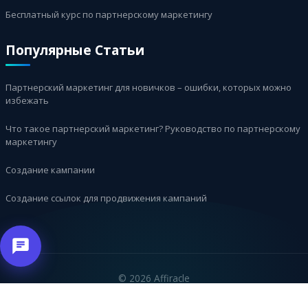
Бесплатный курс по партнерскому маркетингу
Популярные Статьи
Партнерский маркетинг для новичков – ошибки, которых можно
избежать
Что такое партнерский маркетинг? Руководство по партнерскому
маркетингу
Создание кампании
Создание ссылок для продвижения кампаний
©
2026 Affiracle
العربية
English
עברית