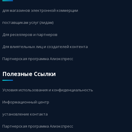
для магазинов электронной коммерции
поставщикам услуг (лидам)
Для реселлеров и партнеров
Для влиятельных лиц и создателей контента
Партнерская программа Алиэкспресс
Полезные Ссылки
Условия использования и конфиденциальность
Информационный центр
установление контакта
Партнерская программа Алиэкспресс