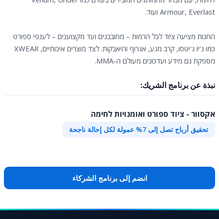
Armour, Everlast ועוד.
החנות מציעה ציוד לכל הרמות – מחובבנים ועד מקצוענים – לענפי ספורט
כמו ג'יו ג'יטסו, קרב מגע, אגרוף והיאבקות. לצד מוצרים איכותיים, XWEAR
מספקת גם מידע ועדכונים מעולם ה-MMA.
نبذة عن برنامج الشريك:
אקסוור - ציוד ספורט ואומנויות לחימה
تحقيق أرباح تصل إلى 7% عمولة لكل إحالة ناجحة
انضم إلى برنامج الشركاء