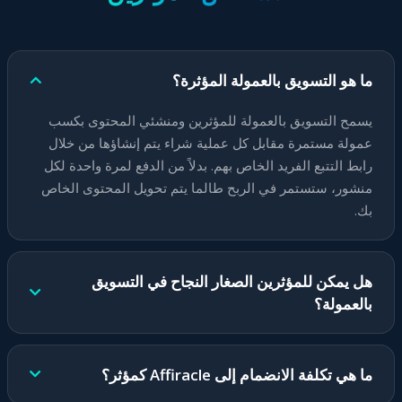
ما هو التسويق بالعمولة المؤثرة؟
يسمح التسويق بالعمولة للمؤثرين ومنشئي المحتوى بكسب
عمولة مستمرة مقابل كل عملية شراء يتم إنشاؤها من خلال
رابط التتبع الفريد الخاص بهم. بدلاً من الدفع لمرة واحدة لكل
منشور، ستستمر في الربح طالما يتم تحويل المحتوى الخاص
بك.
هل يمكن للمؤثرين الصغار النجاح في التسويق
بالعمولة؟
قطعاً! يمكن لأصحاب التأثير الجزئي الذين لديهم جماهير
متفاعلة ومخلصة تحقيق معدلات تحويل أعلى من المؤثرين
ما هي تكلفة الانضمام إلى Affiracle كمؤثر؟
الكبار. منصة Affiracle مناسبة لأي حجم جمهور وتوفر أدوات