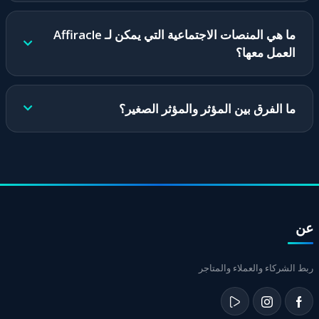
متقدمة للنمو.
الانضمام إلى Affiracle مجاني تمامًا. لا توجد رسوم اشتراك ولا
التزامات ولا استثمار مقدما. أنت تكسب فقط على أساس
ما هي المنصات الاجتماعية التي يمكن لـ Affiracle
النجاح الفعلي.
العمل معها؟
يدعم Affiracle جميع المنصات الرئيسية: Instagram وTikTok
وYouTube والمدونات والمزيد. يمكنك مشاركة الروابط التابعة
ما الفرق بين المؤثر والمؤثر الصغير؟
على أي قناة تناسب جمهورك.
المؤثر هو منشئ محتوى لديه عدد كبير من المتابعين (عادة أكثر
من 50000)، في حين أن المؤثر الصغير هو منشئ محتوى مع
جمهور أصغر (1000-50000) ولكنه أكثر تفاعلاً وولاءً. كلا
النوعين يمكن أن يكونا ناجحين للغاية في التسويق بالعمولة.
عن
ربط الشركاء والعملاء والمتاجر