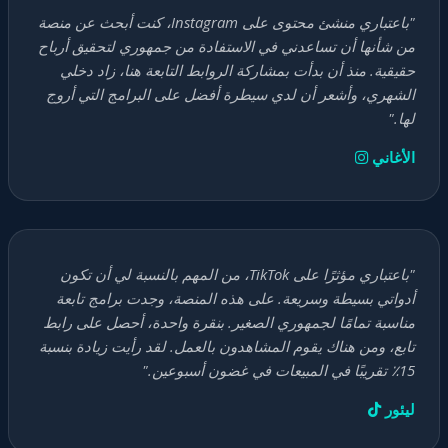
"باعتباري منشئ محتوى على Instagram، كنت أبحث عن منصة
من شأنها أن تساعدني في الاستفادة من جمهوري لتحقيق أرباح
حقيقية. منذ أن بدأت بمشاركة الروابط التابعة هنا، زاد دخلي
الشهري، وأشعر أن لدي سيطرة أفضل على البرامج التي أروج
لها."
الأغاني
"باعتباري مؤثرًا على TikTok، من المهم بالنسبة لي أن تكون
أدواتي بسيطة وسريعة. على هذه المنصة، وجدت برامج تابعة
مناسبة تمامًا لجمهوري الصغير. بنقرة واحدة، أحصل على رابط
تابع، ومن هناك يقوم المشاهدون بالعمل. لقد رأيت زيادة بنسبة
15٪ تقريبًا في المبيعات في غضون أسبوعين."
ليئور