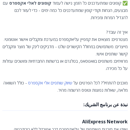
✅ קופונים שמתעדכנים כל הזמן: גישה לעמוד
קופונים לאלי אקספרס
עם
מבצעים, הנחות וקודי קופון שמתעדכנים כל כמה ימים - כדי לעזור לכם
להגדיל המרות ומכירות.
איך זה עובד?
מצטרפים: מוצאים את קמפיין עליאקספרס במערכת ומקבלים אישור אוטומטי.
מייצרים: משתמשים במחולל הקישורים שלנו - מדביקים לינק של מוצר ומקבלים
קישור שותפים אישי.
מרוויחים: משתפים בוואטסאפ, בטלגרם או ברשתות החברתיות ומושכים עמלות
על כל מכירה.
מוכנים להתחיל? לכל הפרטים על
שיווק שותפים אלי אקספרס
- כולל השוואה
מלאה, שאלות נפוצות וטופס הרשמה מהיר.
نبذة عن برنامج الشريك:
AliExpress Network
שווקו את תוכנית השותפים של עליאקספרס דרך אפירקל ללא בירוקרטיה.