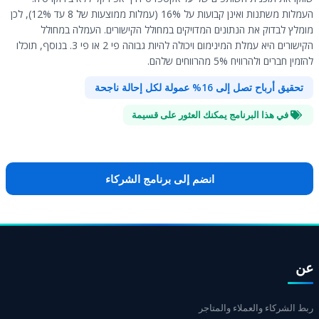
העמלות משתנות ואינן קבועות על 16% (עמלות ממוצעות של 8 עד 12%), לכן
מומלץ לבדוק את הנתונים המדויקים במחולל הקישורים. העמלה במחולל
הקישורים היא עמלת המינימום ויכולה להיות גבוהה פי 2 או פי 3. בנוסף, תוכלו
להזמין חברים ולהרוויח 5% מהרווחים שלהם.
تحقيق أرباح تصل إلى 16% عمولة لكل إحالة ناجحة
في هذا البرنامج يمكنك العثور على قسيمة
انضم إلى برنامج الشركاء
عن
ربط الشركاء والعملاء والمتاجر