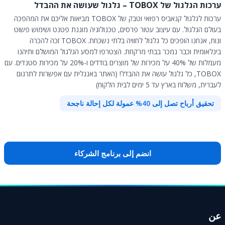
ערכות הגלגול של TOBOX – גלגול שעושה את ההבדל
ערכות לגלגול קנאביס רפואי וטבק של TOBOX מביאות אליכם את המהפכה
בעולם הגלגול. עם עיצוב עטור פרסים, טכנולוגיה מוגנת פטנט ושימוש פשוט
ונוח, אנחנו הופכים כל גלגול לחוויה בלתי נשכחת. TOBOX זכה להכרה
בינלאומית וכבר נמכר בבתי מרקחת. הצטרפו למסע הגלגול המושלם ותיהנו
מעמלות של 40% על מכירות של מוצרים בודדים ו-20% על מכירות סטנדים. עם
TOBOX, כל גלגול עושה את ההבדל! (האתר באנגלית עם אפשרות לתרגום
לעברית, משלוח בארץ עד 5 ימים לבית הלקוח)
تحقيق أرباح تصل إلى 40% عمولة لكل إحالة ناجحة
انضم إلى برنامج الشركاء
عن