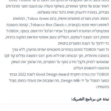
לאחר שנים של מחקר ושיפורים, בשיתוף פעולה עם מעצבי מוצר ומהנדסים
מובילים, במטרה להעניק חוויית גלגול נוחה ומושלמת.
המותג מציע מוצרים מותאמים אישית, בהם Tobox Green, המתאים
לשימוש רפואי ופנאי בקנאביס, ו-Tobacco Box Classic, קופסה מעוצבת
ופונקציונלית המיועדת לאחסון כל אביזרי הגלגול הדרושים. בנוסף, TOBOX
מספק דוכני תצוגה לעסקים, הכוללים עיצוב אסתטי והוראות התקנה ברורות,
כדי להקל על הצגת המוצרים בחנויות.
כל מוצרי TOBOX זמינים במחירים סיטונאיים ישירות מהיצרן, ללא צורך
בהזמנה מינימלית, תוך הבטחת רווח ללא סיכון. דוכני התצוגה כוללים קוד QR
שמאפשר לסרוק ולקבל מידע נוסף על המוצרים, מה שהופך את השיווק
וההפצה לפשוטים ויעילים.
TOBOX זכה בפרס היוקרתי Good Design Award לשנת 2022 ונבחר
כמוצר המוביל על ידי Design Milk, מה שמבסס את מעמדו כמותג מוביל
בתעשייה.
نبذة عن برنامج الشريك: