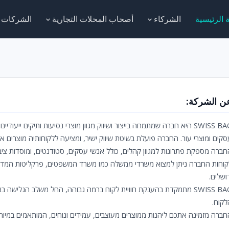
 الرئيسية
الشركاء
أصحاب المحلات التجارية
الشركات
ن الشركة:
SWISS BAG היא חברה שמתמחה בייצור ושיווק מגוון מוצרי נסיעות ותיקים ייעודי
סקים ומוצרי עור. החברה פועלת בשיטת שיווק ישיר, ומציעה ללקוחותיה מוצרים איכ
חברה מספקת פתרונות למגוון קהלים, כולל אנשי עסקים, סטודנטים, ומוסדות ציבו
קוחות החברה ניתן למצוא משרדי ממשלה כמו משרד המשפטים, פרקליטות המדינה, 
ושלים.
SWISS BAG מתמקדת בהענקת חוויית לקוח ברמה גבוהה, החל משלב הגליש
לקוח.
חברה מזמינה אתכם ליהנות ממוצרים מעוצבים, עמידים ונוחים, המותאמים במיוחד 