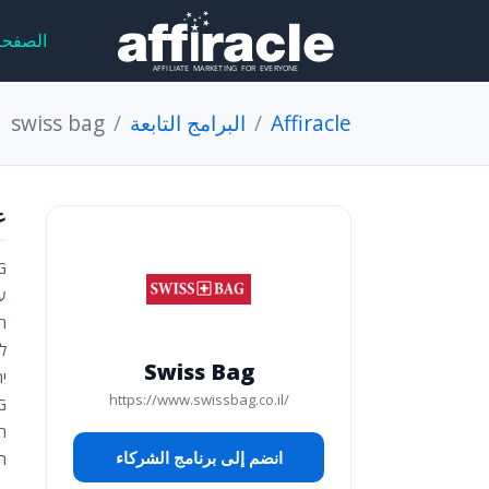
الصفحة
Affiracle
البرامج التابعة
swiss bag
ع
ע
ה
ל
Swiss Bag
יר
https://www.swissbag.co.il/
ה
انضم إلى برنامج الشركاء
ה