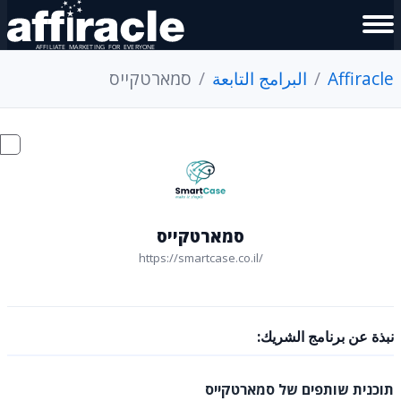
Affiracle
البرامج التابعة
סמארטקייס
סמארטקייס
https://smartcase.co.il/
نبذة عن برنامج الشريك:
תוכנית שותפים של סמארטקייס