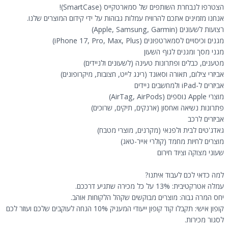
הצטרפו לנבחרת השותפים של סמארטקייס (SmartCase)!
אנחנו מזמינים אתכם להרוויח עמלות גבוהות על ידי קידום המוצרים שלנו.
רצועות לשעונים (Apple, Samsung, Garmin)
מגנים וכיסויים לסמארטפונים (iPhone 17, Pro, Max, Plus)
מגני מסך ומגנים לגוף השעון
מטענים, כבלים ופתרונות טעינה (לשעונים ולניידים)
אביזרי צילום, תאורה וסאונד (רינג לייט, חצובות, מיקרופונים)
אביזרים ל-iPad ולמחשבים ניידים
מוצרי Apple נוספים (AirTag, AirPods)
פתרונות נשיאה ואחסון (ארנקים, תיקים, שרוכים)
אביזרים לרכב
גאדג'טים לבית ולפנאי (מקרנים, מוצרי מטבח)
מוצרים לחיות מחמד (קולרי אייר-טאג)
שעוני מצוקה וציוד חירום
למה כדאי לכם לעבוד איתנו?
עמלה אטרקטיבית: 13% על כל מכירה שתגיע דרככם.
יחס המרה גבוה: מוצרים מבוקשים שקהל הלקוחות אוהב.
קופון אישי: תקבלו קוד קופון ייעודי המעניק 10% הנחה לעוקבים שלכם ועוזר לכם
לסגור מכירות.