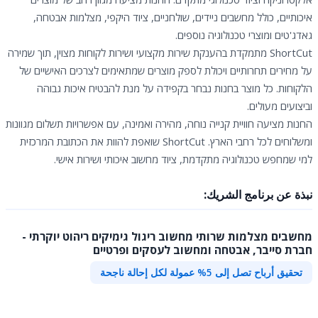
איכותיים, כולל מחשבים ניידים, שולחניים, ציוד היקפי, מצלמות אבטחה,
גאדג'טים ומוצרי טכנולוגיה נוספים.
ShortCut מתמקדת בהענקת שירות מקצועי ושירות לקוחות מצוין, תוך שמירה
על מחירים תחרותיים ויכולת לספק מוצרים שמתאימים לצרכים האישיים של
הלקוחות. כל מוצר בחנות נבחר בקפידה על מנת להבטיח איכות גבוהה
וביצועים מעולים.
החנות מציעה חוויית קנייה נוחה, מהירה ואמינה, עם אפשרויות תשלום מגוונות
ומשלוחים לכל רחבי הארץ. ShortCut שואפת להוות את הכתובת המרכזית
למי שמחפש טכנולוגיה מתקדמת, ציוד מחשוב איכותי ושירות אישי.
نبذة عن برنامج الشريك:
מחשבים מצלמות שרותי מחשוב ריגול גימיקים ריהוט יוקרתי -
חברת סייבר, אבטחה ומחשוב לעסקים ופרטיים
تحقيق أرباح تصل إلى 5% عمولة لكل إحالة ناجحة