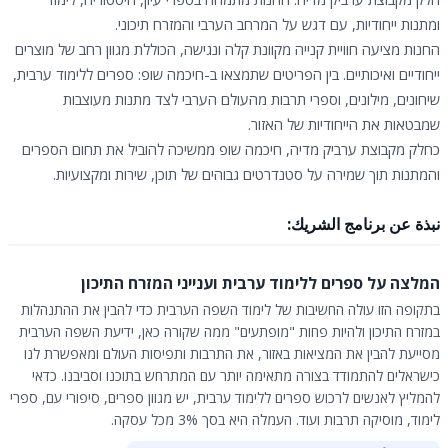
ומתנות ייחודיות, עם דגש על המרחב הערבי והמזרח תיכוני.
החנות מציעה חוויית קנייה מקוונת קלה ונגישה, הכוללת מגוון רחב של מוצרים
ייחודיים ואיכותיים. בין הפריטים שתמצאו ב-חיכמה שופ: ספרים ללימוד ערבית,
שיחונים, מילונים, וספרי תרבות מהעולם הערבי לצד מתנות מעוצבות
שמבטאות את הייחודיות של האזור.
כחלק מקבוצת ערביק מדיה, חיכמה שופ ממשיכה להוביל את תחום הספרים
והמתנות תוך שמירה על סטנדרטים גבוהים של תוכן, שירות ומקצועיות.
نبذة عن برنامج الشريك:
המלצה על ספרים ללימוד ערבית וענייני המזרח התיכון
בתקופה הזו עולה החשיבות של לימוד השפה הערבית כדי להבין את ההתנהלות
במזרח התיכון ולהיות פחות "מופתעים" ממה שקורה כאן, ידיעת השפה הערבית
מסייעת להבין את המציאות באזור, את התרבות ותפיסות העולם ומאפשרת לנו
כישראלים להתמודד בצורה מתאימה יותר עם המתרחש בתוכנו וסביבנו. כדאי
להמליץ לאנשים לרכוש ספרים ללימוד ערבית, יש מגוון ספרים, סיפורי עם, ספרי
לימוד, מוסיקה תרבות ועוד. העמלה היא בסך 3% מכל עסקה.