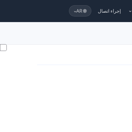
إجراء اتصال
🌐 AR