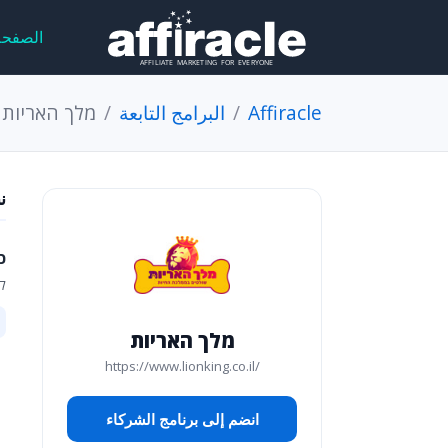
الصفحة
Affiracle
البرامج التابعة
מלך האריות
ن
כ
ק
מלך האריות
https://www.lionking.co.il/
انضم إلى برنامج الشركاء