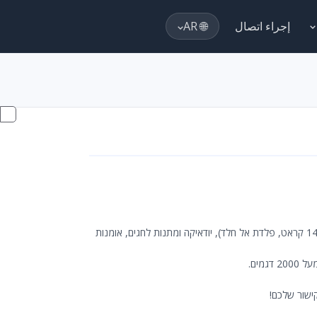
إجراء اتصال
🌐 AR
מתמחים ב-3 קטגוריות: תכשיטים (בעיקר תכשיטי יודאיקה \ ישראל - כסף 925, זהב 14 קראט, פלדת אל חלד), יודאיקה ומתנות לחגים, אומנות