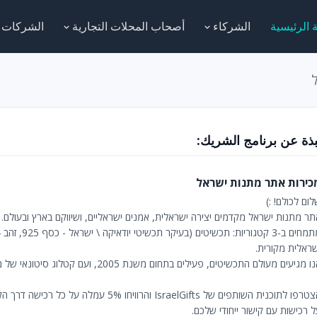
 الرئيسية
الشركاء
أصحاب المحلات التجارية
الشركات
بذة عن برنامج الشريك:
כירות אתר מתנות ישראל
ום לכולם! :)
תר מתנות ישראל מקדמים יצירה ישראלית, אמנים ישראליים, ושיווקם בארץ ובעולם.
שראלית מקורית.
ו מגיעים מעולם התכשיטים, פעילים בתחום משנת 2005, ועם קטלוג סיטונאי של מעל 2000 דגמים.
רפו לתוכנית השותפים של IsraelGifts והרוויחו 5% עמלה על כל רכישה דרך הקישור שלכם!
 רכישות עם קישור ייחודי שלכם.