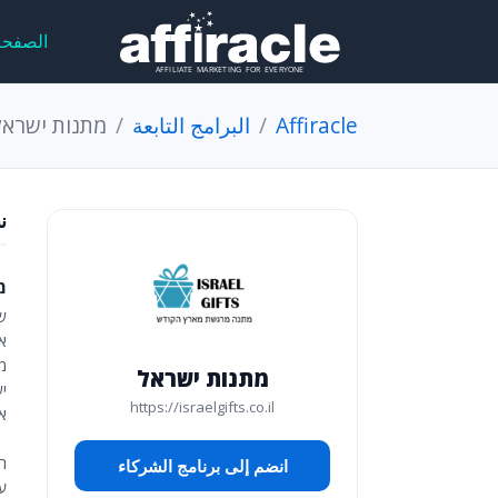
الصفحة
Affiracle
البرامج التابعة
מתנות ישראל
ن
מ
של
א
מתנות ישראל
י
https://israelgifts.co.il
אנ
הצט
انضم إلى برنامج الشركاء
על