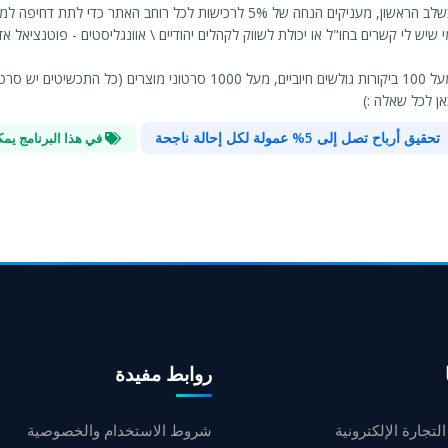
ב הראשון, מעניקים הנחה של 5% לרכישות לכל רוחב האתר כדי לתת דחיפה למכירות.
 שיש לי קשרים בחו"ל או יכולת לשווק לקהלים יהודיים \ אוונגליסטים - פוטנציאל 
ביים, מעל 1000 סרטוני מוצרים (כל התכשיטים יש סרטון), מעל 3000 מוצרים שונים, עם שליח עד הבית.|
אן לכל שאלה :)
تحقيق أرباح تصل إلى 5% عمولة لكل إحالة ناجحة
في هذا البرنامج يم
روابط مفيدة
لتجارة الإلكترونية
شروط الاستخدام والخصوصية