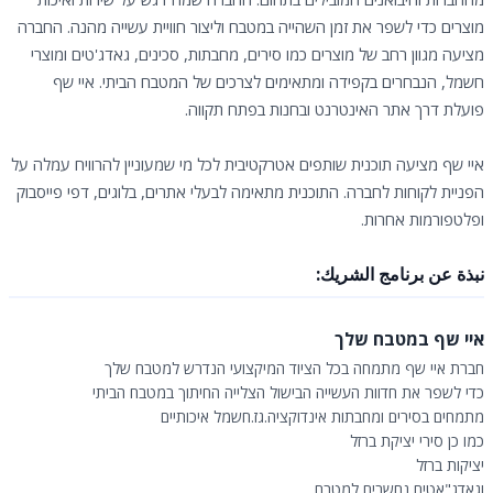
מוצרים כדי לשפר את זמן השהייה במטבח וליצור חוויית עשייה מהנה. החברה
מציעה מגוון רחב של מוצרים כמו סירים, מחבתות, סכינים, גאדג'טים ומוצרי
חשמל, הנבחרים בקפידה ומתאימים לצרכים של המטבח הביתי. איי שף
פועלת דרך אתר האינטרנט ובחנות בפתח תקווה.
איי שף מציעה תוכנית שותפים אטרקטיבית לכל מי שמעוניין להרוויח עמלה על
הפניית לקוחות לחברה. התוכנית מתאימה לבעלי אתרים, בלוגים, דפי פייסבוק
ופלטפורמות אחרות.
نبذة عن برنامج الشريك:
איי שף במטבח שלך
חברת איי שף מתמחה בכל הציוד המיקצועי הנדרש למטבח שלך
כדי לשפר את חדוות העשייה הבישול הצלייה החיתוך במטבח הביתי
מתמחים בסירים ומחבתות אינדוקציה.גז.חשמל איכותיים
כמו כן סירי יציקת ברזל
יציקות ברזל
וגאדג"אטים נחשבים למטבח