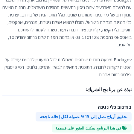
עם למעלה מארבעים שנות ניסיון בתעשיית המוזיקה הישראלית. החנות מציעה
מגוון רחב של כלי נגינה ממותגים שונים, כולל מותג הבית של בודגוב, יצרנית
כלי הנגינה הגדולה בישראל. תוכלו למצוא אצלנו גיטרות, מגברים, אפקטים,
תופים, כלי הקשה, קלידים, ציוד הגברה ועוד. נשמח לעמוד לרשותכם
בוואטסאפ במספר: 03-5101128 או בחנות הפיזית שלנו ברחוב יהודית 10,
תל אביב.
Budagov מציעה תוכנית שותפים משתלמת לכל המעוניין להרוויח עמלה על
הפניית לקוחות לחברה. התוכנית מתאימה לבעלי אתרים, בלוגים, דפי פייסבוק
ופלטפורמות אחרות.
نبذة عن برنامج الشريك:
בודגוב כלי נגינה
تحقيق أرباح تصل إلى 15% عمولة لكل إحالة ناجحة
في هذا البرنامج يمكنك العثور على قسيمة