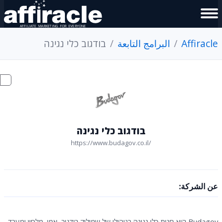
Affiracle
البرامج التابعة
בודגוב כלי נגינה
בודגוב כלי נגינה
https://www.budagov.co.il/
عن الشركة:
Budagov היא חנות כלי נגינה בניהולו של שמוליק בודגוב, אמן, מלחין ומעבד