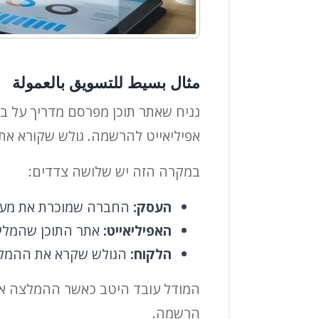
مثال بسيط للتسويق بالعمولة
נניח שאתר תוכן מפרסם מדריך על בח
אפיליאייט להרשמה. גולש שקורא את
במקרה הזה יש שלושה צדדים:
העסק:
החברה שמוכרת את מער
האפיליאייט:
אתר התוכן שהמלי
הלקוח:
הגולש שקרא את ההמלצ
המודל עובד היטב כאשר ההמלצה אמינ
הרשמה.