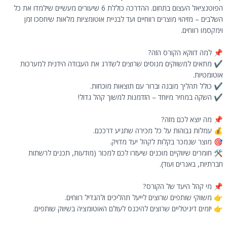
הפוטנציאל העצום בתחום. ההדרכה כוללת 6 שיעורים מעשיים שילמדו את כל
השלבים – מזיהוי מוצרים רווחיים ועד לבניית אוטומציות מלאות שיחסכו זמן
וימקסמו רווחים.
📌 למה דווקא הקורס הזה?
✔️ מתאים למשווקים מנוסים שרוצים לשדרג את העבודה הידנית למערכות
אוטומטיות.
✔️ כולל תהליך מובנה וברור עם תוצאות מוכחות.
✔️ השקה במחיר מיוחד – הזדמנות למשוך קהל גדול!
📌 מה יוצא לכם מזה?
💰 עמלות גבוהות על כל מכירה שתגיע דרככם.
🎯 מוצר שנמכר בקלות לקהל יעד מדויק.
🛠️ חומרים שיווקיים מוכנים שיעזרו לכם למכור (מודעות, תכנים לרשתות
חברתיות, באנרים ועוד).
📌 מי קהל היעד של הקורס?
👉 משווקי שותפים שרוצים לייעל תהליכים ולהגדיל רווחים.
👉 יזמים דיגיטליים שרוצים להיכנס לעולם האוטומציה בשיווק שותפים.