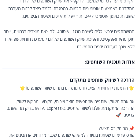
הקורס מיועד לכל מי שמעוניין להקפיץ את שיווק השותפים שלו לרמה
מתקדמת באמצעות אוטומציות חכמות. במסגרתו נלמד כיצד לבנות מערכת
שעובדת באופן אוטומטי 24/7, תוך ייעול תהליכים ושיפור הביצועים.
המשתתפים ירכשו כלים ליצירת מנגנון אוטומטי להוצאת מוצרים בכמויות, ייצור
תוכן מהיר ואפקטיבי, והפיכת שיווק השותפים שלהם למערכת רווחית שפועלת
ללא צורך בעבודה ידנית מתמשכת.
אודות תוכנית השותפים:
הדרכה לשיווק שותפים מתקדם
🌟 הזדמנות להרוויח ולהציע קורס מתקדם בתחום שיווק השותפים! 🌟
אם אתם משווקי שותפים שמחפשים מוצר איכותי, מקצועי ומבוקש לשווק –
ההדרכה המתקדמת שלנו לשיווק שותפים ב-AliExpress היא בדיוק מה שאתם
צריכים! 🚀
📌 מה הקורס מציע?
קורס פרימיום שפותח במיוחד למשווקי שותפים שכבר מרוויחים או מבינים את