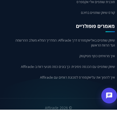
תוכנית שותפים אלי אקספרס
קורס שיווק שותפים בחינם
מאמרים פופולריים
שיווק שותפים באליאקספרס דרך Affiracle: המדריך המלא משלב ההרשמה
ועד הרווח הראשון
איך מרוויחים כסף מטיקטוק
שיווק שותפים עם הכנסה פסיבית: כך בונים כמה מנועי רווח ב-Affiracle
איך להפוך את עליאקספרס למכונת רווחים עם Affiracle
2026 Affiracle
©
English
العربية
Русский