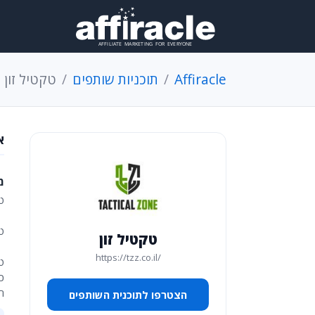
Affiracle
תוכניות שותפים
טקטיל זון
א
מ
ט
טק
טקטיל זון
https://tzz.co.il/
ט
כו
רש
הצטרפו לתוכנית השותפים