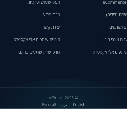
תנאי שימוש ופרטיות
ירות (לידים)
מרכז מידע
ם ושותפים
יצירת קשר
ם ויוצרי תוכן
תוכנית שותפים אלי אקספרס
שותפים אלי אקספרס
קורס שיווק שותפים בחינם
2026 Affiracle
©
English
العربية
Русский