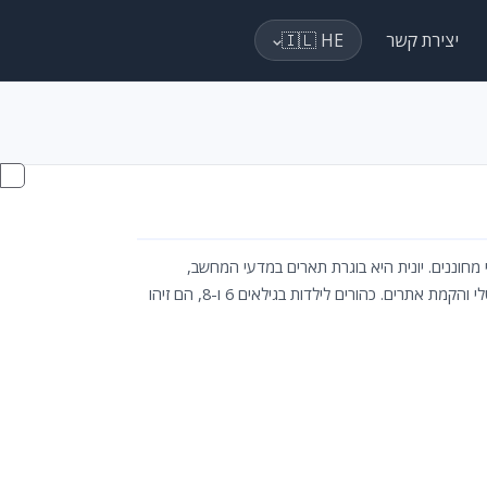
יצירת קשר
🇮🇱 HE
 מחוננים. יונית היא בוגרת תארים במדעי המחשב,
מתמטיקה ועריכה לשונית, עם ניסיון רב בהוראה. עמיאל הוא מומחה בפרסום דיגיטלי והקמת אתרים. כהורים לילדות בגילאים 6 ו-8, הם זיהו