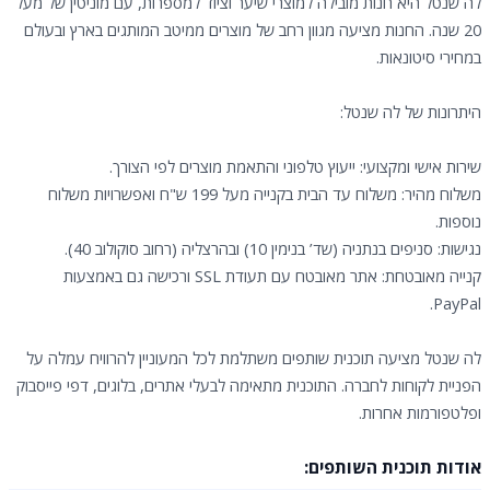
לה שנטל היא חנות מובילה למוצרי שיער וציוד למספרות, עם מוניטין של מעל
20 שנה. החנות מציעה מגוון רחב של מוצרים ממיטב המותגים בארץ ובעולם
במחירי סיטונאות.
היתרונות של לה שנטל:
שירות אישי ומקצועי: ייעוץ טלפוני והתאמת מוצרים לפי הצורך.
משלוח מהיר: משלוח עד הבית בקנייה מעל 199 ש"ח ואפשרויות משלוח
נוספות.
נגישות: סניפים בנתניה (שד’ בנימין 10) ובהרצליה (רחוב סוקולוב 40).
קנייה מאובטחת: אתר מאובטח עם תעודת SSL ורכישה גם באמצעות
PayPal.
לה שנטל מציעה תוכנית שותפים משתלמת לכל המעוניין להרוויח עמלה על
הפניית לקוחות לחברה. התוכנית מתאימה לבעלי אתרים, בלוגים, דפי פייסבוק
ופלטפורמות אחרות.
אודות תוכנית השותפים: