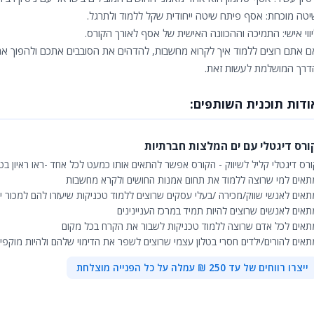
יטה מוכחת: אסף פיתח שיטה ייחודית שקל ללמוד ולתרגל.
יווי אישי: התמיכה וההכוונה האישית של אסף לאורך הקורס.
ם אתם רוצים ללמוד איך לקרוא מחשבות, להדהים את הסובבים אתכם ולהפוך את
דרך המושלמת לעשות זאת.
ודות תוכנית השותפים:
ורס דיגטלי עם ים המלצות חברתיות
רס דיגטלי קליל לשיווק - הקורס אפשר להתאים אותו כמעט לכל אחד -ראו ראיון בטלוי
תאים למי שרוצה ללמוד את תחום אמנות החושים ולקרא מחשבות
תאים לאנשי שווק/מכירה /בעלי עסקים שרוצים ללמוד טכניקות שיעזרו להם למכור י
תאים לאנשים שרוצים להיות תמיד במרכז העניינינים
תאים לכל אדם שרוצה ללמוד טכניקות לשבור את הקרח בכל מקום
תאים להורים/ילדים חסרי בטלון עצמי שרוצים לשפר את הדימוי שלהם ולהיות מוקפי
ייצרו רווחים של עד 250 ₪ עמלה על כל הפנייה מוצלחת