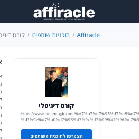
Affiracle
תוכניות שותפים
קורס דיגיט
א
א
מ
ה
ל
קורס דיגיטלי
ח
https://www.kosemagic.com/%d7%a7%d7%95%d7%a8%d7%
ה
%d7%9e%d7%a0%d7%98%d7%9c%d7%99%d7%96%d7%9
ה
ל
הצטרפו לתוכנית השותפים
נ