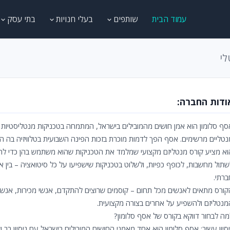
עמוד הבית
שותפים
בעלי חנויות
בתי עסק
לי
ודות החברה:
סף סלומון הוא אמן חושים מהמובילים בישראל, המתמחה בטכניקות מנטליסטיות
נטליים מרשימים. אסף הפך לדמות מוכרת בזכות הפינה השבועית בטלוויזיה בה ה
וא מציע קורס מנטליזם מקצועי שמלמד את הטכניקות שהוא משתמש בהן כדי לה
שתול מחשבות, לכופף כפיות, ולשלוט בטכניקות שישפיעו על כל סיטואציה – בין 
ברתי.
קורס מתאים לאנשים מכל תחום – קוסמים שרוצים להתקדם, אנשי מכירות, אנשי ש
מנטליזם ולהשפיע על אחרים בצורה מקצועית.
מה לבחור דווקא בקורס של אסף סלומון?
יסיון עשיר: אסף סלומון הוא אחד מאמני החושים המובילים בישראל עם ניסיון רב וש