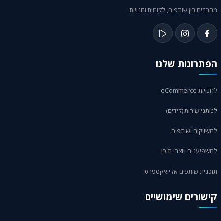
רים בין שותפים, לקוחות וחנויות
תרונות שלנו
ות eCommerce
תני שירות (לידים)
ווקים ושותפים
פיענים ויוצרי תוכן
כנית שותפים אלי אקספרס
שורים שימושיים